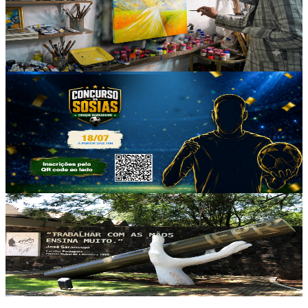
Cascavel obras que revelam o sagrado
presente no cotidiano
14 de julho de 2026
Cultura
Mercado Público Barrageiro promove
concurso de sósias de jogadores das
seleções neste sábado
14 de julho de 2026
Cultura
IFPR abre inscrições para curso gratuito
de Cuidador de Idosos em Foz do Iguaçu
09 de junho de 2026