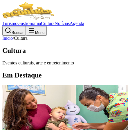
Turismo
Gastronomia
Cultura
Notícias
Agenda
Buscar
Menu
Início
/
Cultura
Cultura
Eventos culturais, arte e entretenimento
Em Destaque
Cultura
Campanha de Multivacinação 2026
começa em 3 de agosto para crianças e
adolescentes