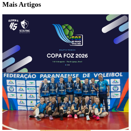
Mais Artigos
Cultura
Foz do Iguaçu recebe Copa Internacional de Futsal
de Base com equipes de quatro países
Competição será realizada entre os dias 7 e 13 de agosto, reunindo
atletas do Brasil, Argentina, Paraguai e Estados Unidos e
fortalecendo o turismo esportivo no município.
05 de agosto de 2026
Cultura
Vôlei feminino de Foz conquista 3º lugar na segunda
etapa do Campeonato Regional Oeste
Equipe sub-15 da SMEL venceu quatro das cinco partidas
disputadas em Santa Terezinha de Itaipu e segue na briga por bons
resultados na competição estadual.
03 de agosto de 2026