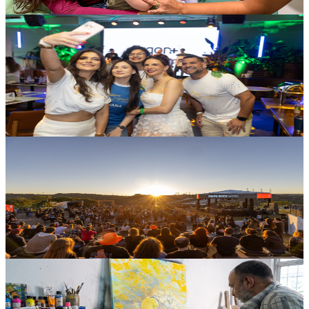
30 de julho de 2026
Cultura
Feijoada Katya Santos abre vendas do
primeiro lote para edição beneficente de
2026
27 de julho de 2026
Cultura
Itaipu Rock Festival reúne mais de 5 mil
pessoas na primeira edição realizada no
Mirante do Vertedouro
15 de julho de 2026
Cultura
Exposição de Orlando Rodrigues leva a