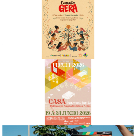
Cultura
Conexão GERA realiza 3ª edição com mostras
culturais e apresentações de artistas locais
Evento marca o encerramento do primeiro semestre de 2026 do
Projeto GERA e celebra os processos formativos desenvolvidos com
jovens e mulheres ao longo do período.
16 de junho de 2026
Cultura
Festival de Culturas da UNILA celebra a
diversidade latino-americana com programação
gratuita em Foz do Iguaçu
FeCult 2026 reúne cerca de 50 atividades entre música, literatura,
cinema, gastronomia, artes visuais e debates sobre identidade,
memória e integração cultural.
16 de junho de 2026
Cultura