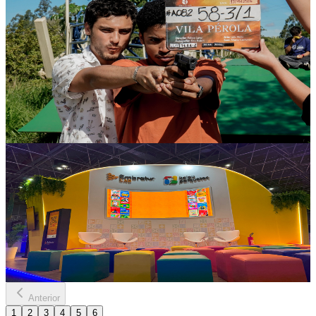
Egressos da UNILA fortalecem o cinema latino-
americano com produções, festivais e projetos
internacionais
Formados em Cinema e Audiovisual da UNILA ganham destaque
em festivais nacionais e internacionais, impulsionam produções na
Tríplice Fronteira e contribuem para a preservação da memória
audiovisual latino-americana.
09 de junho de 2026
Cultura
Itaipu Parquetec leva inovação e brasilidade ao Web
Summit Rio 2026
Instituição participa de um dos maiores eventos de tecnologia do
mundo com campanha inédita, startups incubadas e ações voltadas
ao empreendedorismo, turismo e desenvolvimento sustentável.
09 de junho de 2026
Anterior
1
2
3
4
5
6